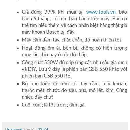
Giá đúng 999k khi mua tại
www.tools.vn
, bảo
hành 6 tháng, có tem bảo hành trên máy. Bạn có
thể tìm hiểu thêm về cách phân biệt hàng thật giả
máy khoan Bosch tại đây.
Máy cầm đầm tay, chắc chắn, độ hoàn thiện tốt.
Hoạt động êm ái, bền bỉ, không có hiện tượng
rung lắc khi chạy ở tốc độ thấp.
Công suất 550W đủ đáp ứng các nhu cầu gia đình
và DIY. Lưu ý đây là phiên bản GSB 550 khác với
phiên bản GSB 550 RE.
Bộ phụ kiện đi kèm có: tay cầm, mũi khoan,
thước mét, thước đo sâu, búa, mỏ lết, kìm. Cũng
nhiều đấy chứ!
Cuối cùng là tốt trong tầm giá!
Unknown
vào lúc
02:24