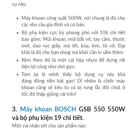
cụ này:
Máy khoan công suất 500W, nói chung là đủ cho
các nhu cầu gia đình và cơ bản.
Bộ phụ kiện cực kỳ phong phú với 106 chi tiết
bao gồm: Mũi khoan, mũi bắt vít, tay cầm, thước
mét, dao rọc giấy, mỏ lết, búa, kìm, tô vít. Đại
khái là đủ cho bạn dùng mà khỏi cần lo sắm thêm.
Kèm theo đó là một cái hộp nhựa để đựng rất
tiện lợi cũng như nhỏ gọn.
Túm lại là mình thấy bộ dụng cụ này khá
đáng đồng tiền bát gạo! Dĩ nhiên là chiếc máy
khoan cũng sẽ kêu to và bị rung lắc đôi chút ở
tốc độ thấp giống cái trên!
3.
Máy khoan BOSCH
GSB 550 550W
và bộ phụ kiện 19 chi tiết.
Một vài nhận xét cho sản phẩm này: