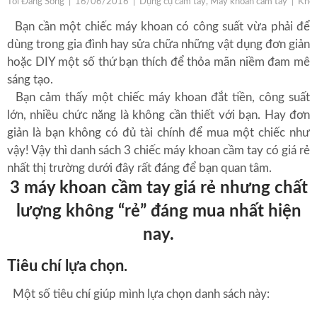
Tôi Đang Sống
|
16/06/2016
|
Dụng cụ cầm tay, Máy khoan cầm tay
|
Khôn
Bạn cần một chiếc máy khoan có công suất vừa phải để
dùng trong gia đình hay sửa chữa những vật dụng đơn giản
hoặc DIY một số thứ bạn thích để thỏa mãn niềm đam mê
sáng tạo.
Bạn cảm thấy một chiếc máy khoan đắt tiền, công suất
lớn, nhiều chức năng là không cần thiết với bạn. Hay đơn
giản là bạn không có đủ tài chính để mua một chiếc như
vậy! Vậy thì danh sách 3 chiếc máy khoan cầm tay có giá rẻ
nhất thị trường dưới đây rất đáng để bạn quan tâm.
3 máy khoan cầm tay giá rẻ nhưng chất
lượng không “rẻ” đáng mua nhất hiện
nay.
Tiêu chí lựa chọn.
Một số tiêu chí giúp mình lựa chọn danh sách này: