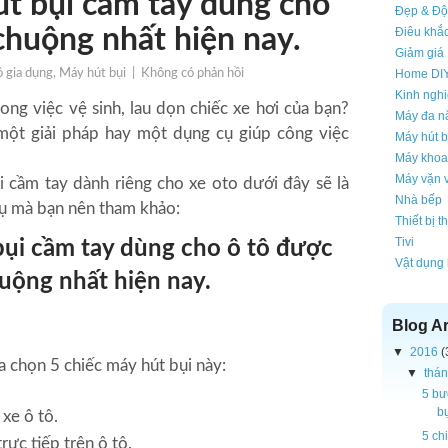
út bụi cầm tay dùng cho
Đẹp & Độ
chuộng nhất hiện nay.
Điêu khắ
Giảm giá
 gia dụng, Máy hút bụi
|
Không có phản hồi
Home DI
Kinh ngh
ng việc vệ sinh, lau dọn chiếc xe hơi của bạn?
Máy đa n
ột giải pháp hay một dụng cụ giúp công việc
Máy hút b
Máy khoa
Máy vặn v
i cầm tay dành riêng cho xe oto dưới đây sẽ là
Nhà bếp
ụ mà bạn nên tham khảo:
Thiết bị 
Tivi
bụi cầm tay dùng cho ô tô được
Vật dụng
uộng nhất hiện nay.
Blog A
▼
2016
(
 chọn 5 chiếc máy hút bụi này:
▼
thán
5 bư
bụ
xe ô tô.
5 ch
ực tiếp trên ô tô.