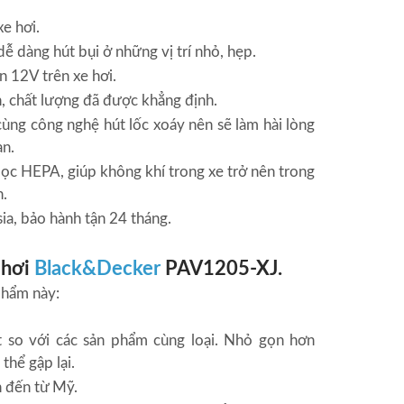
e hơi.
dễ dàng hút bụi ở những vị trí nhỏ, hẹp.
n 12V trên xe hơi.
, chất lượng đã được khẳng định.
ng công nghệ hút lốc xoáy nên sẽ làm hài lòng
ạn.
lọc HEPA, giúp không khí trong xe trở nên trong
n.
sia, bảo hành tận 24 tháng.
 hơi
Black&Decker
PAV1205-XJ.
phẩm này:
t so với các sản phẩm cùng loại. Nhỏ gọn hơn
thể gập lại.
n đến từ Mỹ.