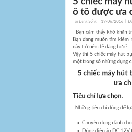
5 chiếc máy h
ô tô được ưa 
Tôi Đang Sống
|
19/06/2016
|
Đồ
Bạn cảm thấy khó khăn tro
Bạn đang muốn tìm kiếm m
này trở nên dễ dàng hơn?
Vậy thì 5 chiếc máy hút bụ
một trong số những dụng c
5 chiếc máy hút 
ưa ch
Tiêu chí lựa chọn.
Những tiêu chí dùng để lựa
Chuyên dụng dành cho 
Dùng điện áp DC 12V tr