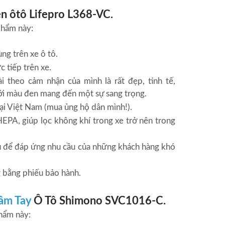
ên ôtô Lifepro L368-VC.
phẩm này:
ng trên xe ô tô.
 tiếp trên xe.
i theo cảm nhận của mình là rất đẹp, tinh tế,
với màu đen mang đến một sự sang trọng.
tại Việt Nam (mua ủng hộ dân mình!).
EPA, giúp lọc không khí trong xe trở nên trong
 để đáp ứng nhu cầu của những khách hàng khó
 bằng phiếu bảo hành.
Cầm Tay
Ô Tô Shimono SVC1016-C.
hẩm này: