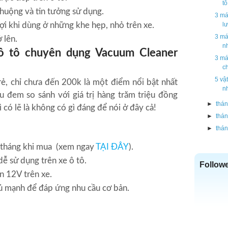
tô
huộng và tin tưởng sử dụng.
3 má
lợi khi dùng ở những khe hẹp, nhỏ trên xe.
lư
3 má
 lên.
nh
 ô tô chuyên dụng Vacuum Cleaner
3 má
ch
5 vậ
 rẻ, chỉ chưa đến 200k là một điểm nổi bật nhất
nh
u đem so sánh với giá trị hàng trăm triệu đồng
►
thán
ì có lẽ là không có gì đáng để nói ở đây cả!
►
thán
►
thán
6 tháng khi mua (xem ngay
TẠI ĐÂY
).
dễ sử dụng trên xe ô tô.
Follow
n 12V trên xe.
 mạnh để đáp ứng nhu cầu cơ bản.