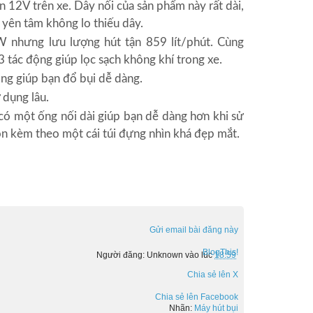
n 12V trên xe. Dây nối của sản phẩm này rất dài,
yên tâm không lo thiếu dây.
W nhưng lưu lượng hút tận 859 lít/phút. Cùng
3 tác động giúp lọc sạch không khí trong xe.
ng giúp bạn đổ bụi dễ dàng.
 dụng lâu.
có một ống nối dài giúp bạn dễ dàng hơn khi sử
òn kèm theo một cái túi đựng nhìn khá đẹp mắt.
Gửi email bài đăng này
BlogThis!
Người đăng:
Unknown
vào lúc
18:59
Chia sẻ lên X
Chia sẻ lên Facebook
Nhãn:
Máy hút bụi