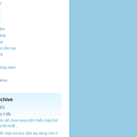
c
c
Y
iệm
ăng
ụi
n cầm tay
ít
thông minh
 khác
rchive
37)
g 6
(6)
ớc để chọn mua một chiếc máy hút
i tốt nhất ...
iếc máy hút bụi cầm tay dùng cho ô