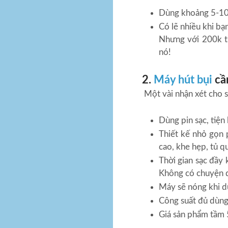
Dùng khoảng 5-10 
Có lẽ nhiều khi bạ
Nhưng với 200k t
nó!
2.
Máy hút bụi
cầ
Một vài nhận xét cho 
Dùng pin sạc, tiện 
Thiết kế nhỏ gọn 
cao, khe hẹp, tủ q
Thời gian sạc đầy 
Không có chuyện d
Máy sẽ nóng khi d
Công suất đủ dùng
Giá sản phẩm tầm 