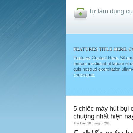
tự làm dụng cụ
FEATURES TITLE HERE. C
Features Content Here. Sit ame
tempor incididunt ut labore et
quis nostrud exercitation ullam
consequat.
5 chiếc máy hút bụi
chuộng nhất hiện nay
Thứ Bảy, 18 tháng 6, 2016