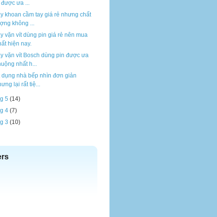
 được ưa ...
y khoan cầm tay giá rẻ nhưng chất
ợng không ...
y vặn vít dùng pin giá rẻ nên mua
ất hiện nay.
y vặn vít Bosch dùng pin được ưa
uộng nhất h...
t dụng nhà bếp nhìn đơn giản
ưng lại rất tiệ...
g 5
(14)
g 4
(7)
g 3
(10)
ers