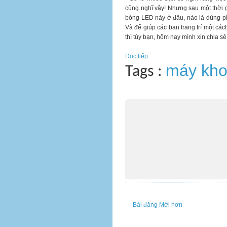
cũng nghĩ vậy! Nhưng sau một thời g
bóng LED này ở đâu, nào là dùng pin g
Và để giúp các bạn trang trí một cá
thì tùy bạn, hôm nay mình xin chia sẻ
Đọc tiếp
máy kh
Tags :
Bài đăng Mới hơn