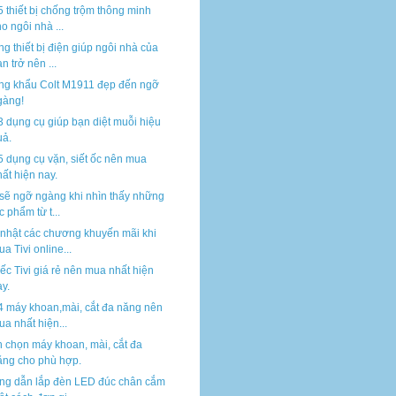
5 thiết bị chống trộm thông minh
o ngôi nhà ...
g thiết bị điện giúp ngôi nhà của
n trở nên ...
g khẩu Colt M1911 đẹp đến ngỡ
gàng!
3 dụng cụ giúp bạn diệt muỗi hiệu
uả.
5 dụng cụ vặn, siết ốc nên mua
ất hiện nay.
sẽ ngỡ ngàng khi nhìn thấy những
c phẩm từ t...
nhật các chương khuyến mãi khi
a Tivi online...
iếc Tivi giá rẻ nên mua nhất hiện
y.
4 máy khoan,mài, cắt đa năng nên
a nhất hiện...
 chọn máy khoan, mài, cắt đa
ăng cho phù hợp.
g dẫn lắp đèn LED đúc chân cắm