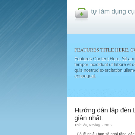
tự làm dụng cụ
FEATURES TITLE HERE. C
Features Content Here. Sit ame
tempor incididunt ut labore et
quis nostrud exercitation ullam
consequat.
Hướng dẫn lắp đèn 
giản nhất.
Thứ Sáu, 6 tháng 5, 2016
Có lẽ nhiều bạn sẽ nghĩ rằng việc 