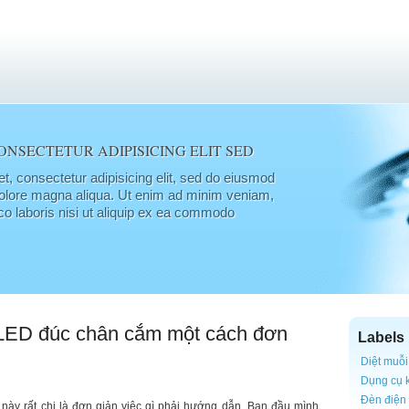
ONSECTETUR ADIPISICING ELIT SED
t, consectetur adipisicing elit, sed do eiusmod
 dolore magna aliqua. Ut enim ad minim veniam,
co laboris nisi ut aliquip ex ea commodo
LED đúc chân cắm một cách đơn
Labels
Diệt muỗi
Dụng cụ 
Đèn điện
này rất chi là đơn giản việc gì phải hướng dẫn. Ban đầu mình