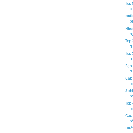
Top 
ch
Nhữn
bạ
Nhữn
n
Top 
q
Top 
nh
Bạn 
tá
Cập 
mu
3 ch
na
Top 
mu
Cách
n
Hướn