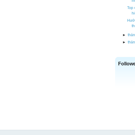
mộ
Top 
hi
Hướn
th
►
thán
►
thán
Follow