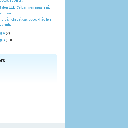
t cách đơn gi...
4 đèn LED để bàn nên mua nhất
ện nay.
g dẫn chi tiết các bước khắc lên
ủy tinh.
g 4
(7)
g 3
(10)
ers