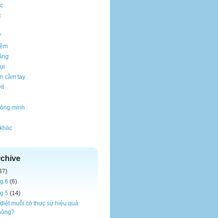
c
c
Y
iệm
ăng
ụi
n cầm tay
ít
thông minh
 khác
rchive
37)
g 6
(6)
g 5
(14)
diệt muỗi có thực sự hiệu quả
hông?