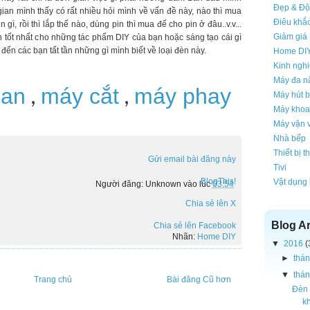
Đẹp & Độ
ian mình thấy có rất nhiều hỏi mình về vấn đề này, nào thì mua
Điêu khắ
ì, rồi thì lắp thế nào, dùng pin thì mua đế cho pin ở đâu..v.v...
Giảm giá
ch tốt nhất cho những tác phẩm DIY của bạn hoặc sáng tạo cái gì
 đến các bạn tất tần những gì mình biết về loại đèn này.
Home DI
Kinh ngh
Máy đa n
oan
máy cắt
máy phay
,
,
Máy hút b
Máy khoa
Máy vặn v
Nhà bếp
Thiết bị 
Gửi email bài đăng này
Tivi
BlogThis!
Vật dụng
Người đăng:
Unknown
vào lúc
03:54
Chia sẻ lên X
Blog A
Chia sẻ lên Facebook
Nhãn:
Home DIY
▼
2016
(
►
thán
▼
thán
Trang chủ
Bài đăng Cũ hơn
Đèn 
k