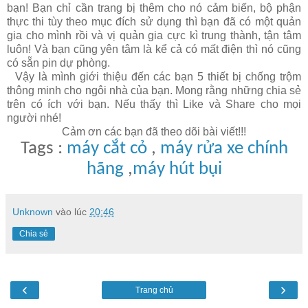
bạn! Bạn chỉ cần trang bị thêm cho nó cảm biến, bộ phận
thực thi tùy theo mục đích sử dụng thì bạn đã có một quản
gia cho mình rồi và vị quản gia cực kì trung thành, tận tâm
luôn! Và bạn cũng yên tâm là kể cả có mất điện thì nó cũng
có sẵn pin dự phòng.
Vậy là mình giới thiệu đến các bạn 5 thiết bị chống trộm
thông minh cho ngôi nhà của bạn. Mong rằng những chia sẻ
trên có ích với bạn. Nếu thấy thì Like và Share cho mọi
người nhé!
Cảm ơn các bạn đã theo dõi bài viết!!!
Tags :
máy cắt cỏ
,
máy rửa xe chính
hãng
,
máy hút bụi
Unknown
vào lúc
20:46
Chia sẻ
‹
›
Trang chủ